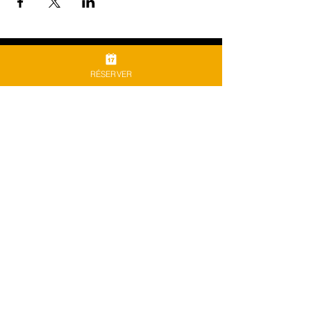
ADRESSE
RÉSERVER
​1
rue de l'Océan
85270, Saint-Hilaire-de-Riez
NOUS SUIVRE
RÉSERVATION​
RÉSERVER
© 2023 CAFÉ DE LA PLAGE - CRÉATION DE