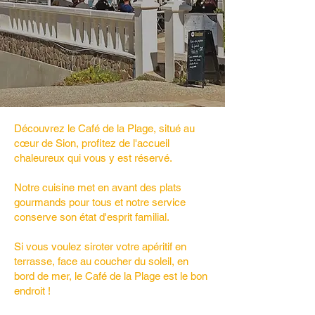
Découvrez le Café de la Plage, situé au
cœur de Sion, profitez de l'accueil
chaleureux qui vous y est réservé.
Notre cuisine met en avant des plats
gourmands pour tous et notre service
conserve son état d'esprit familial.
Si vous voulez siroter votre apéritif en
terrasse, face au coucher du soleil, en
bord de mer, le Café de la Plage est le bon
endroit !